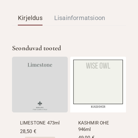
Kirjeldus
Lisainformatsioon
Seonduvad tooted
LIMESTONE 473ml
KASHMIR OHE
946ml
28,50
€
49,00
€