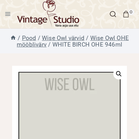
Skip
to
0
content
/
Pood
/
Wise Owl värvid
/
Wise Owl OHE
mööblivärv
/
WHITE BIRCH OHE 946ml