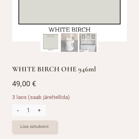
WHITE BIRCH OHE 946ml
49,00
€
3 laos (saab järeltellida)
WHITE
BIRCH
OHE
946ml
Lisa ostukorvi
kogus