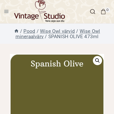
Skip
to
0
content
/
Pood
/
Wise Owl värvid
/
Wise Owl
mineraalvärv
/
SPANISH OLIVE 473ml