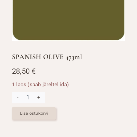
SPANISH OLIVE 473ml
28,50
€
1 laos (saab järeltellida)
SPANISH
OLIVE
473ml
kogus
Lisa ostukorvi