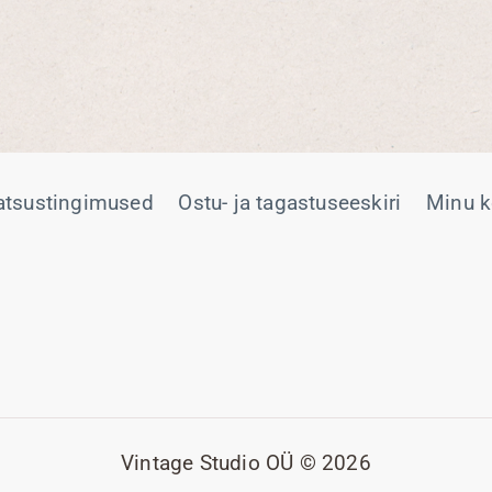
atsustingimused
Ostu- ja tagastuseeskiri
Minu k
Vintage Studio OÜ © 2026