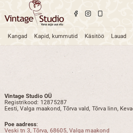
Skip
to
content
Kangad
Kapid, kummutid
Käsitöö
Lauad
Vintage Studio OÜ
Registrikood: 12875287
Eesti, Valga maakond, Tõrva vald, Tõrva linn, Kev
Poe aadress
:
Veski tn 3, Tõrva, 68605, Valga maakond