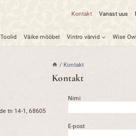
Kontakt
Vanast uus
Toolid
Väike mööbel
Vintro värvid
Wise Owl
/
Kontakt
Kontakt
Nimi
ade tn 14-1, 68605
E-post