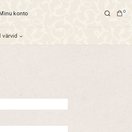
0
Minu konto
 värvid