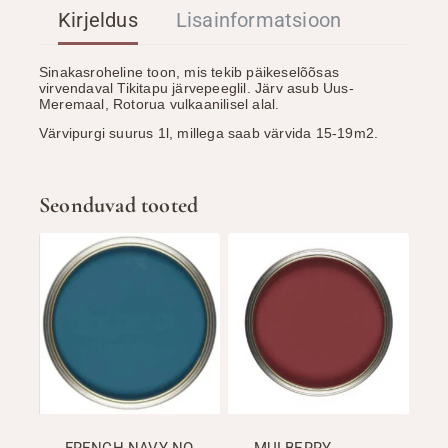
Kirjeldus
Lisainformatsioon
Sinakasroheline toon, mis tekib päikeselõõsas
virvendaval Tikitapu järvepeeglil. Järv asub Uus-
Meremaal, Rotorua vulkaanilisel alal.
Värvipurgi suurus 1l, millega saab värvida 15-19m2.
Seonduvad tooted
FRENCH NAVY NO
MULBERRY