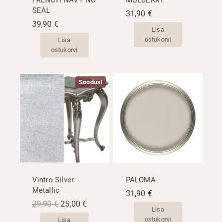
SEAL
31,90
€
39,90
€
Lisa
ostukorvi
Lisa
ostukorvi
Soodus!
Vintro Silver
PALOMA
Metallic
31,90
€
Algne
Praegune
29,90
€
25,00
€
Lisa
hind
hind
ostukorvi
Lisa
oli:
on: