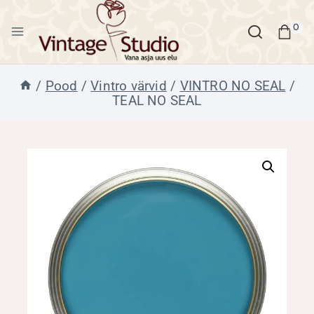
Skip
to
0
content
/
Pood
/
Vintro värvid
/
VINTRO NO SEAL
/
TEAL NO SEAL