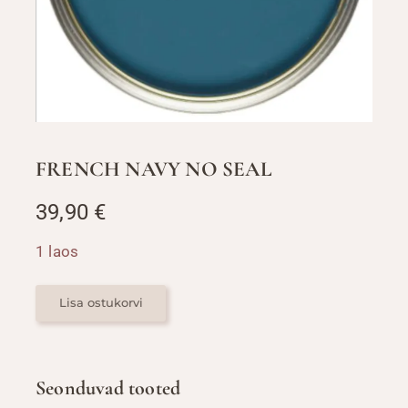
FRENCH NAVY NO SEAL
39,90
€
1 laos
FRENCH
NAVY
Lisa ostukorvi
NO
SEAL
kogus
Seonduvad tooted