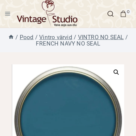
Skip
to
0
content
/
Pood
/
Vintro värvid
/
VINTRO NO SEAL
/
FRENCH NAVY NO SEAL