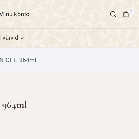
0
Minu konto
 värvid
N OHE 964ml
964ml