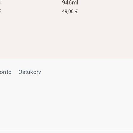
l
946ml
€
49,00
€
onto
Ostukorv