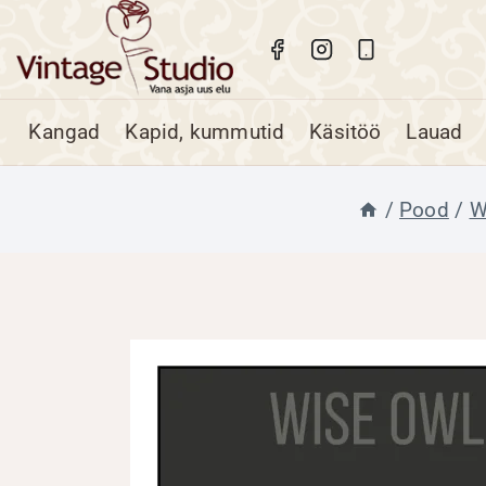
Skip
to
content
Kangad
Kapid, kummutid
Käsitöö
Lauad
/
Pood
/
W