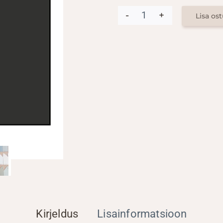
CARBON
Lisa os
OHE
964ml
kogus
Kirjeldus
Lisainformatsioon