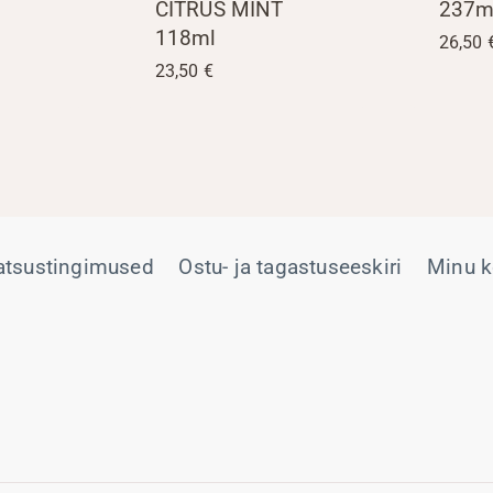
CITRUS MINT
237m
118ml
26,50
23,50
€
atsustingimused
Ostu- ja tagastuseeskiri
Minu k