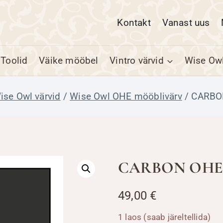
Kontakt
Vanast uus
Toolid
Väike mööbel
Vintro värvid
Wise Owl
ise Owl värvid
/
Wise Owl OHE mööblivärv
/
CARBO
CARBON OHE 
49,00
€
1 laos (saab järeltellida)