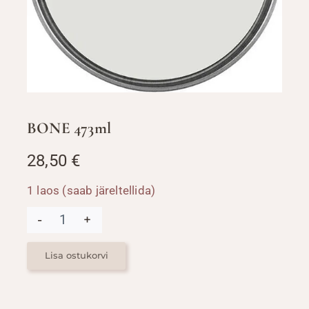
BONE 473ml
28,50
€
1 laos (saab järeltellida)
BONE
473ml
kogus
Lisa ostukorvi