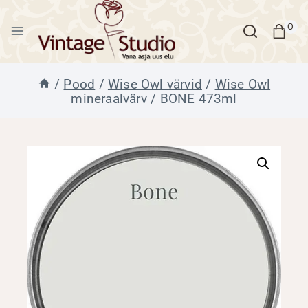
Skip
to
0
content
/
Pood
/
Wise Owl värvid
/
Wise Owl
mineraalvärv
/
BONE 473ml