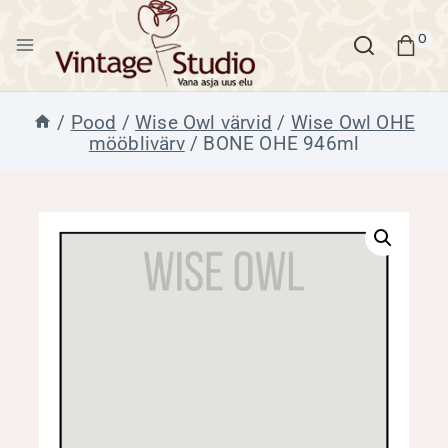
Skip
to
0
content
/
Pood
/
Wise Owl värvid
/
Wise Owl OHE
mööblivärv
/
BONE OHE 946ml