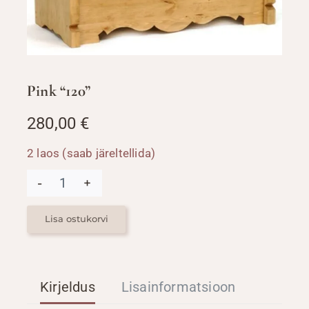
Pink “120”
280,00
€
2 laos (saab järeltellida)
Pink
"120"
kogus
Lisa ostukorvi
Kirjeldus
Lisainformatsioon