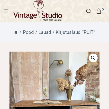
Skip
to
0
content
/
Pood
/
Lauad
/
Kirjutuslaud “PUIT”