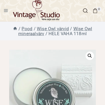
Skip
to
0
content
/
Pood
/
Wise Owl värvid
/
Wise Owl
mineraalvärv
/
HELE VAHA 118ml