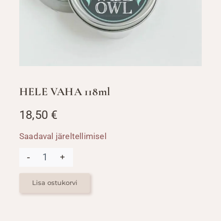
HELE VAHA 118ml
18,50
€
Saadaval järeltellimisel
HELE
VAHA
118ml
kogus
Lisa ostukorvi