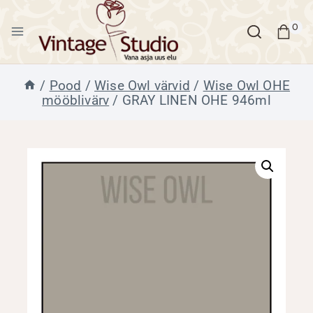
Skip
to
0
content
/
Pood
/
Wise Owl värvid
/
Wise Owl OHE
mööblivärv
/
GRAY LINEN OHE 946ml