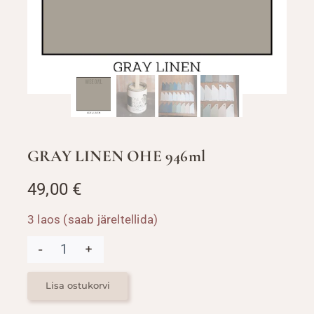
GRAY LINEN OHE 946ml
49,00
€
3 laos (saab järeltellida)
GRAY
LINEN
OHE
946ml
Lisa ostukorvi
kogus