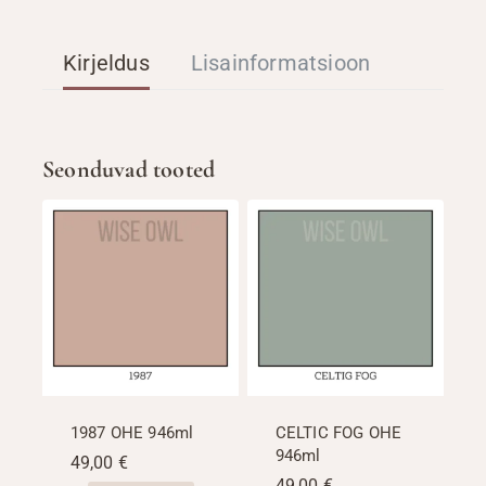
Kirjeldus
Lisainformatsioon
Seonduvad tooted
1987 OHE 946ml
CELTIC FOG OHE
946ml
49,00
€
49,00
€