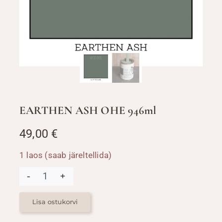
EARTHEN ASH OHE 946ml
49,00
€
1 laos (saab järeltellida)
EARTHEN
ASH
OHE
946ml
Lisa ostukorvi
kogus