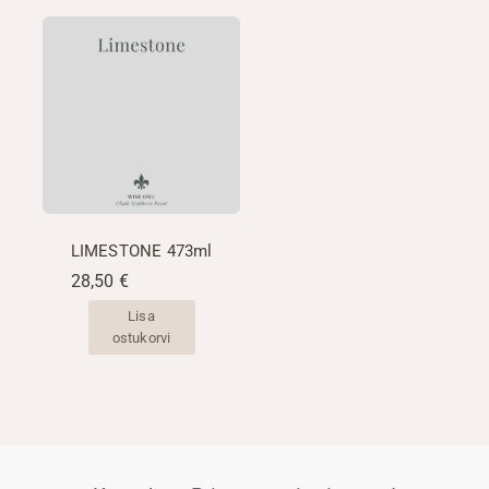
LIMESTONE 473ml
28,50
€
Lisa
ostukorvi