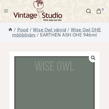
Skip
to
0
content
/
Pood
/
Wise Owl värvid
/
Wise Owl OHE
mööblivärv
/
EARTHEN ASH OHE 946ml