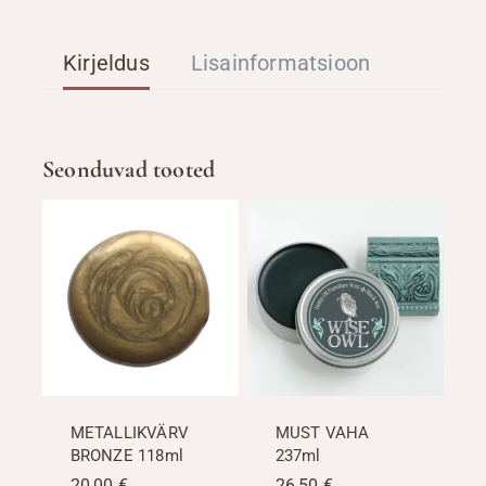
Kirjeldus
Lisainformatsioon
Seonduvad tooted
METALLIKVÄRV
MUST VAHA
BRONZE 118ml
237ml
20,00
€
26,50
€