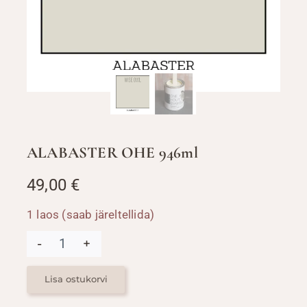
ALABASTER OHE 946ml
49,00
€
1 laos (saab järeltellida)
ALABASTER
OHE
946ml
kogus
Lisa ostukorvi