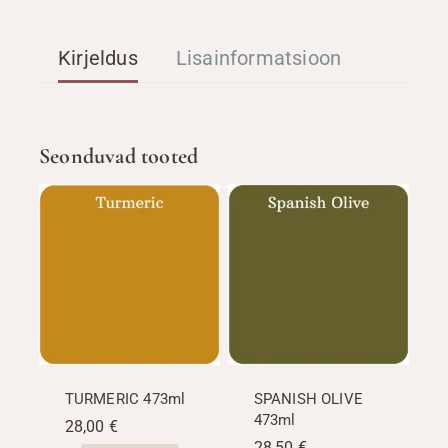
Kirjeldus
Lisainformatsioon
Seonduvad tooted
TURMERIC 473ml
SPANISH OLIVE
473ml
28,00
€
28,50
€