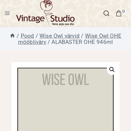
Skip
to
0
content
/
Pood
/
Wise Owl värvid
/
Wise Owl OHE
mööblivärv
/
ALABASTER OHE 946ml