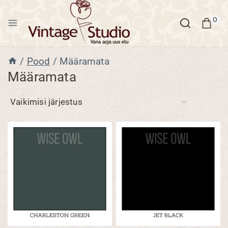
Skip
to
0
content
/
Pood
/
Määramata
Määramata