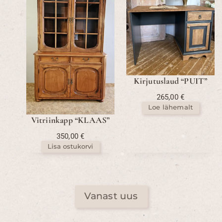
Kirjutuslaud “PUIT”
265,00
€
Loe lähemalt
Vitriinkapp “KLAAS”
350,00
€
Lisa ostukorvi
Vanast uus