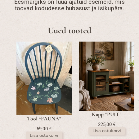
Eesmärgiks on luua ajatuid esemeid, mis
toovad kodudesse hubasust ja isikupära.
Uued tooted
Kapp “PUIT”
Tool “FAUNA”
225,00
€
59,00
€
Lisa ostukorvi
Lisa ostukorvi