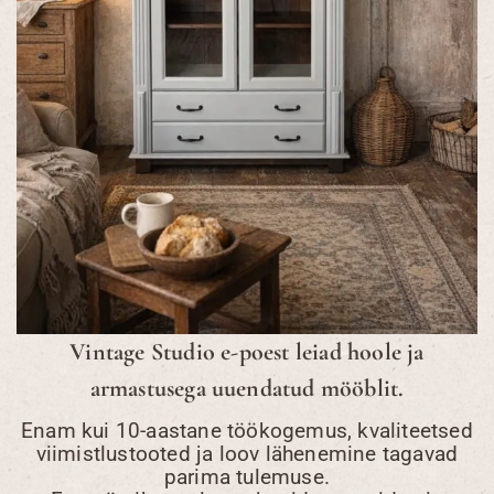
Vintage Studio e-poest leiad hoole ja
armastusega uuendatud mööblit.
Enam kui 10-aastane töökogemus, kvaliteetsed
viimistlustooted ja loov lähenemine tagavad
parima tulemuse.