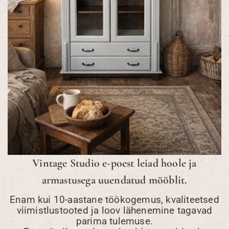
Vintage Studio e-poest leiad hoole ja
armastusega uuendatud mööblit.
Enam kui 10-aastane töökogemus, kvaliteetsed
viimistlustooted ja loov lähenemine tagavad
parima tulemuse.