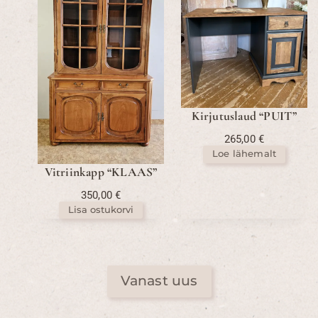
Kirjutuslaud “PUIT”
265,00
€
Loe lähemalt
Vitriinkapp “KLAAS”
350,00
€
Lisa ostukorvi
Vanast uus