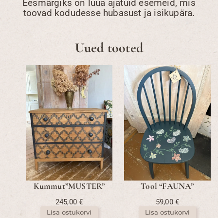
Eesmärgiks on luua ajatuid esemeid, mis
toovad kodudesse hubasust ja isikupära.
Uued tooted
Kummut”MUSTER”
Tool “FAUNA”
245,00
€
59,00
€
Lisa ostukorvi
Lisa ostukorvi