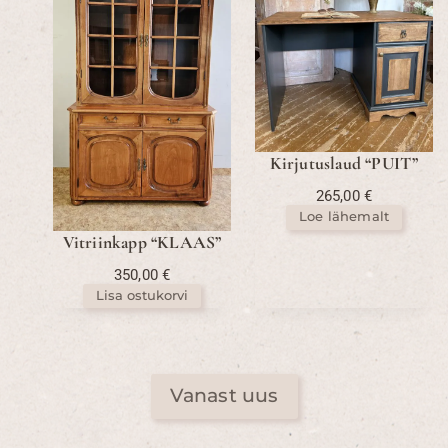
Kirjutuslaud “PUIT”
265,00
€
Loe lähemalt
Vitriinkapp “KLAAS”
350,00
€
Lisa ostukorvi
Vanast uus