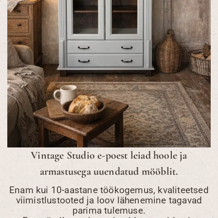
Vintage Studio e-poest leiad hoole ja
armastusega uuendatud mööblit.
Enam kui 10-aastane töökogemus, kvaliteetsed
viimistlustooted ja loov lähenemine tagavad
parima tulemuse.