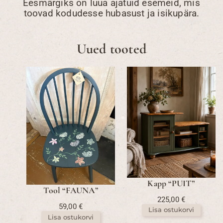
Eesmärgiks on luua ajatuid esemeid, mis
toovad kodudesse hubasust ja isikupära.
Uued tooted
Kapp “PUIT”
Tool “FAUNA”
225,00
€
59,00
€
Lisa ostukorvi
Lisa ostukorvi