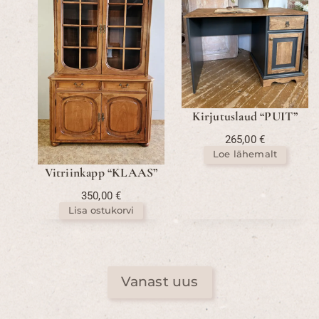
Kirjutuslaud “PUIT”
265,00
€
Loe lähemalt
Vitriinkapp “KLAAS”
350,00
€
Lisa ostukorvi
Vanast uus