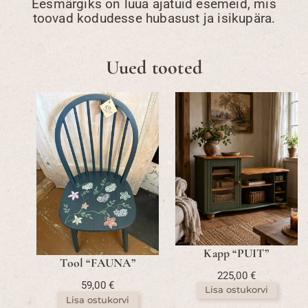
Eesmärgiks on luua ajatuid esemeid, mis
toovad kodudesse hubasust ja isikupära.
Uued tooted
Kapp “PUIT”
Tool “FAUNA”
225,00
€
59,00
€
Lisa ostukorvi
Lisa ostukorvi