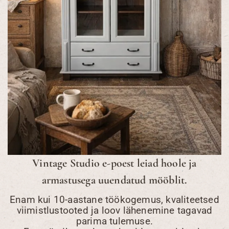
Vintage Studio e-poest leiad hoole ja
armastusega uuendatud mööblit.
Enam kui 10-aastane töökogemus, kvaliteetsed
viimistlustooted ja loov lähenemine tagavad
parima tulemuse.